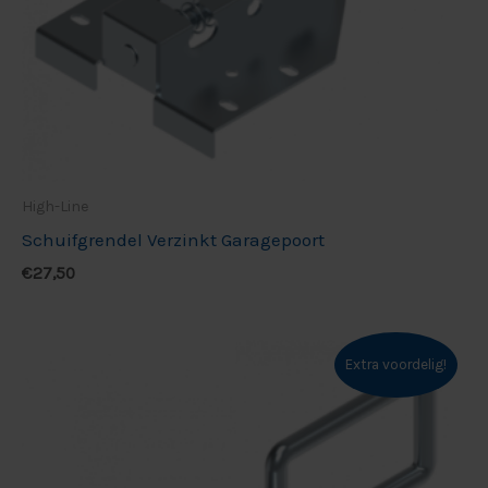
High-Line
Schuifgrendel Verzinkt Garagepoort
€
27,50
Oorspronkelijke
Huidige
Extra voordelig!
prijs
prijs
was:
is:
€870,00.
€750,00.