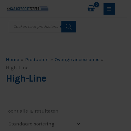
Ga
M
M
naar
i
a
de
Producten
n
x
zoeken
inhoud
.
.
p
p
r
r
Home
Producten
Overige accessoires
i
i
High-Line
High-Line
j
j
s
s
Toont alle 12 resultaten