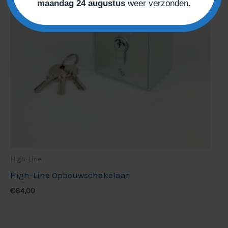
maandag 24 augustus
weer verzonden.
High-Line
High-Line Opbouwschakelaar
€
64,00