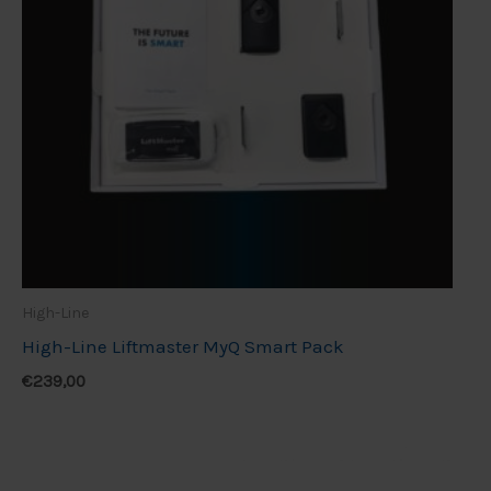
High-Line
High-Line Liftmaster MyQ Smart Pack
€
239,00