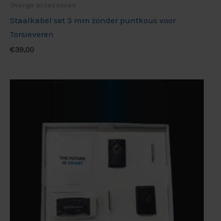
Overige accessoires
Staalkabel set 3 mm zonder puntkous voor
Torsieveren
€
39,00