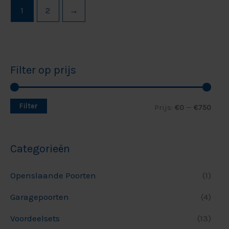
1
2
→
Filter op prijs
Filter
Prijs:
€0
—
€750
Categorieën
Openslaande Poorten
(1)
Garagepoorten
(4)
Voordeelsets
(13)