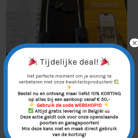
×
Tijdelijke deal!
Het perfecte moment om je woning te
Marantec
verbeteren met onze kwaliteitsproducten!
Maveo Stick voor High-Line Marantec aandrijving
Bestel nu en ontvang maar liefst 10% KORTING
met fotocellen – Slimme Bediening via App
op alles bij een aankoop vanaf € 50,-
Gebruik de code WEBSHOP10
€
109,00
Altijd gratis levering in België!
Deze actie geldt ook voor onze openslaande
poorten en garagepoorten!
Mis deze kans niet en maak direct gebruik
van de korting!