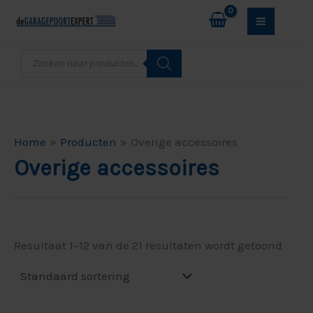
Ga
M
M
naar
i
a
de
Producten
n
x
zoeken
inhoud
.
.
p
p
r
r
Home
Producten
Overige accessoires
i
i
Overige accessoires
j
j
s
s
Resultaat 1–12 van de 21 resultaten wordt getoond