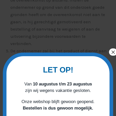
de overeenkomst op afstand. Indien de
ondernemer op grond van dit onderzoek goede
gronden heeft om de overeenkomst niet aan te
gaan, is hij gerechtigd gemotiveerd een
bestelling of aanvraag te weigeren of aan de
uitvoering bijzondere voorwaarden te
verbinden.
×
De ondernemer zal bij het product of dienst aan
de consument de volgende informatie,
schriftelijk of op zodanige wijze dat deze door
LET OP!
de consument op een toegankelijke manier
kan worden opgeslagen op een duurzame
Van
10 augustus t/m 23 augustus
gegevensdrager, meesturen:
zijn wij wegens vakantie gesloten.
het bezoekadres van de vestiging van de
ondernemer waar de consument met
Onze webshop blijft gewoon geopend.
Bestellen is dus gewoon mogelijk.
klachten terecht kan;