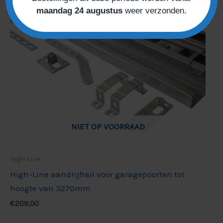
maandag 24 augustus
weer verzonden.
NIET OP VOORRAAD
High-Line
High-Line aandrijfrail voor garagepoorten tot
hoogte van 3270mm
€
209,00