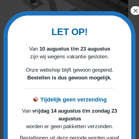
×
LET OP!
NIET OP VOORRAAD
Van
10 augustus t/m 23 augustus
zijn wij wegens vakantie gesloten.
High-Line
Onze webshop blijft gewoon geopend.
High-Line aandrijfrail voor garagepoorten tot
Bestellen is dus gewoon mogelijk.
hoogte van 2925mm
€
189,00
Tijdelijk geen verzending
Van
vrijdag 14 augustus t/m zondag 23
augustus
worden er geen pakketten verzonden.
Bestellingen uit deze periode worden vanaf