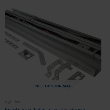
NIET OP VOORRAAD
High-Line
High-Line aandrijfrail tot poorthoogte van