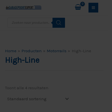
Ga
M
M
naar
i
a
de
Producten
n
x
zoeken
inhoud
.
.
p
p
r
r
Home
Producten
Motorrails
High-Line
i
i
High-Line
j
j
s
s
Toont alle 4 resultaten