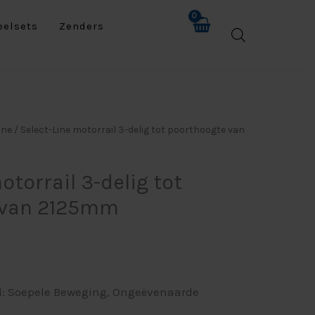
eelsets
Zenders
e
ine
/ Select-Line motorrail 3-delig tot poorthoogte van
otorrail 3-delig tot
 van 2125mm
ail: Soepele Beweging, Ongeëvenaarde