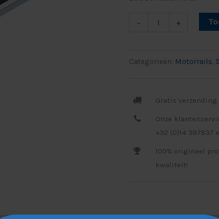
To
-
+
Categorieën:
Motorrails
,
S
Gratis verzending 
Onze klantenservi
+32 (0)14 397837 e
100% origineel pr
kwaliteit!