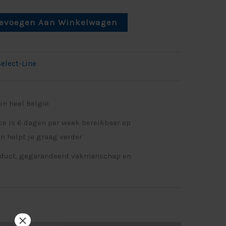
evoegen Aan Winkelwagen
elect-Line
in heel België
ce is 6 dagen per week bereikbaar op
n helpt je graag verder
oduct, gegarandeerd vakmanschap en
×