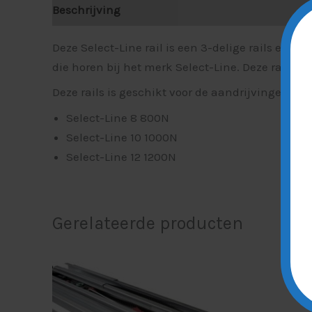
Beschrijving
Deze Select-Line rail is een 3-delige rails en 
die horen bij het merk Select-Line. Deze rail i
Deze rails is geschikt voor de aandrijvingen:
Select-Line 8 800N
Select-Line 10 1000N
Select-Line 12 1200N
Gerelateerde producten