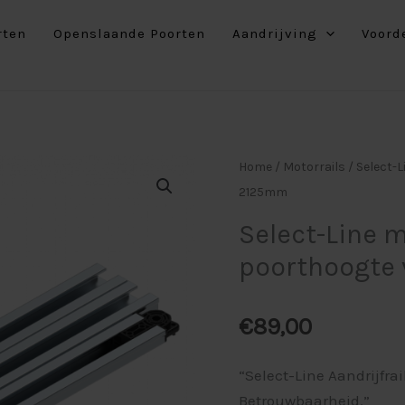
3-
rten
Openslaande Poorten
Aandrijving
Voord
delig
tot
poorthoogt
van
2125mm
Select-
Home
/
Motorrails
/
Select-L
aantal
Line
2125mm
motorrail
Select-Line m
3-
poorthoogte
delig
tot
poorthoogte
€
89,00
van
2125mm
“Select-Line Aandrijfr
aantal
Betrouwbaarheid.”