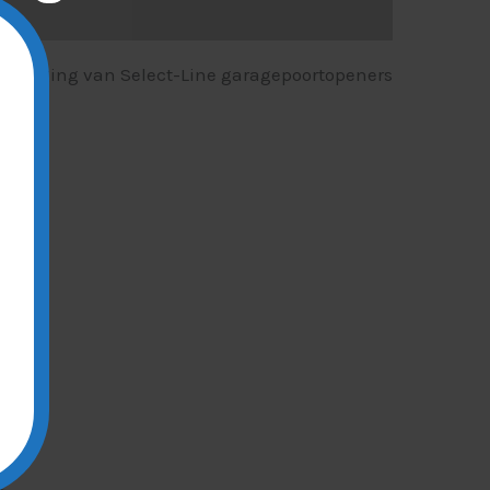
bevestiging van Select-Line garagepoortopeners
m