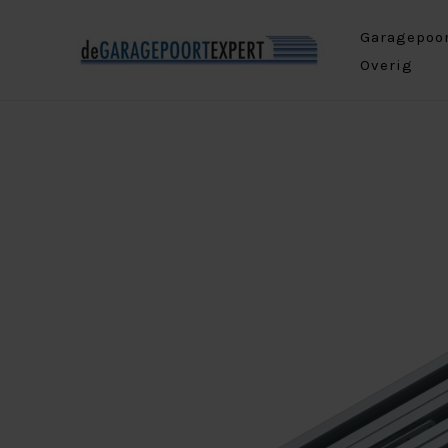
Ga
Garagepoo
naar
Overig
de
inhoud