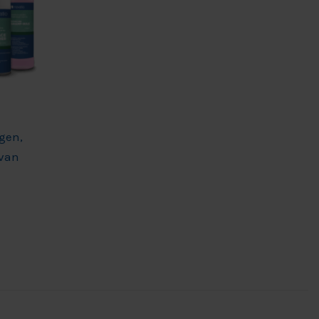
gen,
van