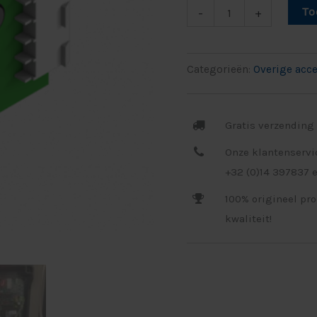
To
-
+
Categorieën:
Overige acc
Gratis verzending 
Onze klantenservi
+32 (0)14 397837 e
100% origineel pr
kwaliteit!