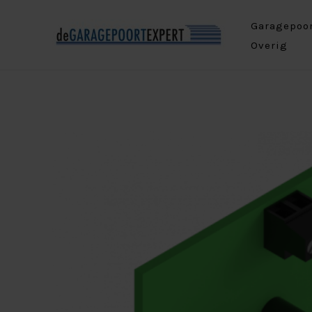
Ga
Garagepoo
naar
Overig
de
inhoud