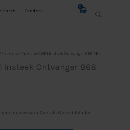
eelsets
Zenders
/
Pro-Line
/ Pro-Line-CND1 Insteek Ontvanger 868 Mhz
1 Insteek Ontvanger 868
nger: Insteekbaar Gemak, Onmiddellijke