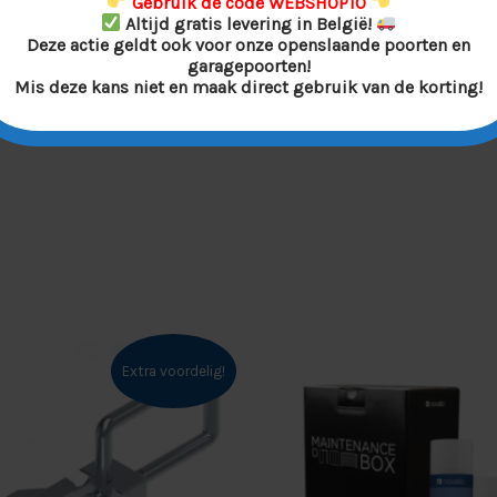
Gebruik de code WEBSHOP10
Altijd gratis levering in België!
Deze actie geldt ook voor onze openslaande poorten en
garagepoorten!
Mis deze kans niet en maak direct gebruik van de korting!
s
orspronkelijke
Huidige
rijs
prijs
Extra voordelig!
as:
is:
870,00.
€750,00.