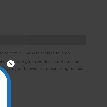
citeit om 195 handzenders in te leren.
 ook de ontvanger en zenders veranderd. Met
×
andrijving ombouwen naar bediening met een
n