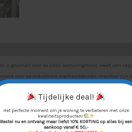
t is geschikt voor de CND1 besturingskast. Heeft een capa
duceerd voor de industriele overheaddeuren. Hiermee zijn
e CND1 handzender kunt u eenvoudig uw industriedeur a
Tijdelijke deal!
r + 2 handzenders)
Bekijk hier de voordeelset
Het perfecte moment om je woning te verbeteren met onze
kwaliteitsproducten!
Bestel nu en ontvang maar liefst 10% KORTING op alles bij ee
aankoop vanaf € 50,-