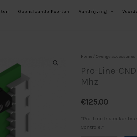
Insteek
rten
Openslaande Poorten
Aandrijving
Voord
Ontvanger
868
Mhz
aantal
Pro-
Home
/
Overige accessoires
Line-
Pro-Line-CND
CND1
Mhz
Insteek
Ontvanger
868
€
125,00
Mhz
aantal
“Pro-Line Insteekontva
Controle.”