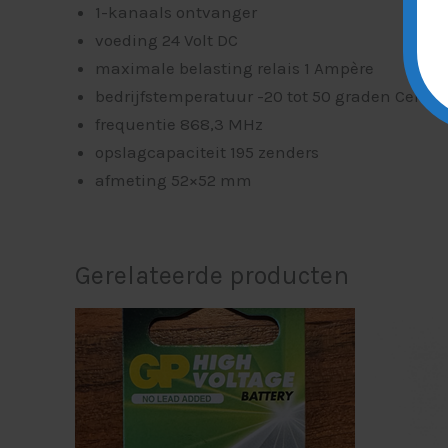
1-kanaals ontvanger
voeding 24 Volt DC
maximale belasting relais 1 Ampère
bedrijfstemperatuur -20 tot 50 graden Celsiu
frequentie 868,3 MHz
opslagcapaciteit 195 zenders
afmeting 52×52 mm
Gerelateerde producten
O
p
w
€