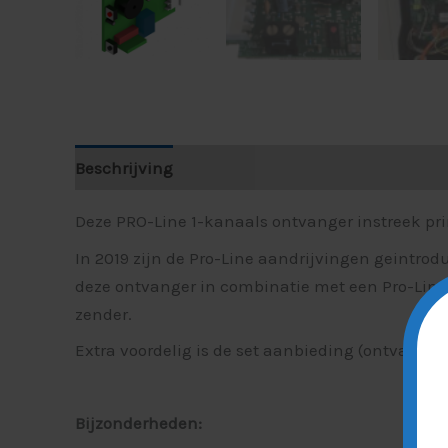
Beschrijving
Deze PRO-Line 1-kanaals ontvanger instreek prin
In 2019 zijn de Pro-Line aandrijvingen geintro
deze ontvanger in combinatie met een Pro-Lin
zender.
Extra voordelig is de set aanbieding (ontvange
Bijzonderheden: