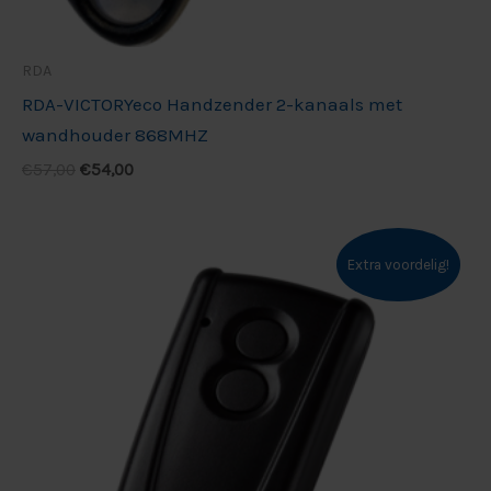
RDA
RDA-VICTORYeco Handzender 2-kanaals met
wandhouder 868MHZ
€
57,00
€
54,00
Extra voordelig!