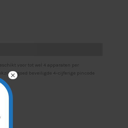
schikt voor tot wel 4 apparaten per
zij de goed beveiligde 4-cijferige pincode
×
n