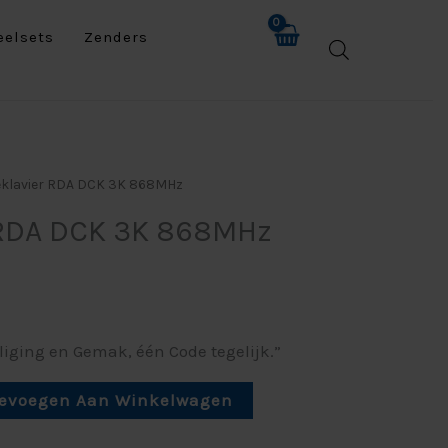
eelsets
Zenders
eklavier RDA DCK 3K 868MHz
 RDA DCK 3K 868MHz
liging en Gemak, één Code tegelijk.”
evoegen Aan Winkelwagen