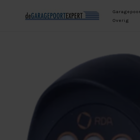
Ga
Garagepoo
naar
Overig
de
inhoud