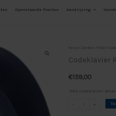
3K
rten
Openslaande Poorten
Aandrijving
Voord
868MHz
aantal
Codeklavier
Home
/
Zenders
/
RDA
/ Cod
RDA
Codeklavier
DCK
3K
€
159,00
868MHz
aantal
“RDA codeklavier: Bevei
To
-
+