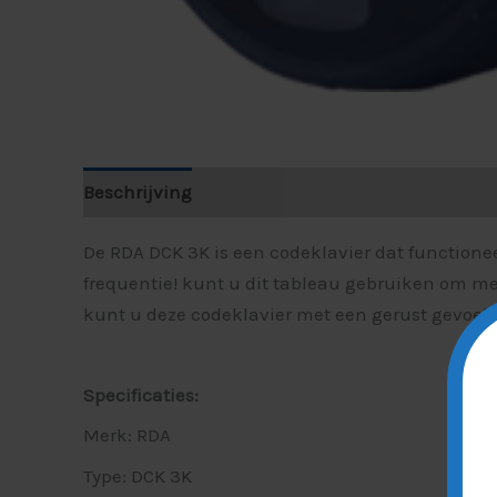
Beschrijving
De RDA DCK 3K is een codeklavier dat functionee
frequentie! kunt u dit tableau gebruiken om me
kunt u deze codeklavier met een gerust gevoel 
Specificaties:
Merk: RDA
Type: DCK 3K