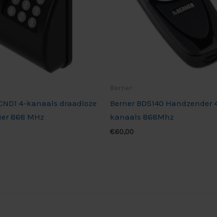
Berner
 CND1 4-kanaals draadloze
Berner BDS140 Handzender 
ier 868 MHz
kanaals 868Mhz
€
60,00