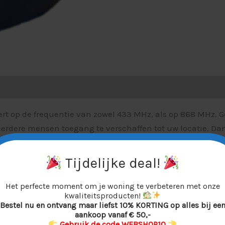
rt op de frequentie van zowel 433 MHz, als op 868 MHz. Ge
erdere mensen toegang te verschaffen tot uw locatie. Dank
toevoegen aan uw installatie.
Tijdelijke deal!
Het perfecte moment om je woning te verbeteren met onze
kwaliteitsproducten!
Bestel nu en ontvang maar liefst 10% KORTING op alles bij ee
aankoop vanaf € 50,-
Gebruik de code WEBSHOP10