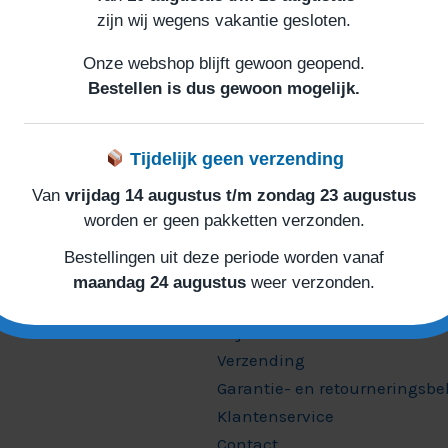
zijn wij wegens vakantie gesloten.
ewerk of verwijder het, start dan met schrijven!
Onze webshop blijft gewoon geopend.
Bestellen is dus gewoon mogelijk.
Tijdelijk geen verzending
Van
vrijdag 14 augustus t/m zondag 23 augustus
worden er geen pakketten verzonden.
Bestellingen uit deze periode worden vanaf
Informatie
maandag 24 augustus
weer verzonden.
Mijn account
Verzending
Garantie- en retourneringsbe
Klantenservice
Contact