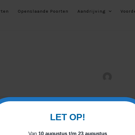
rten
Openslaande Poorten
Aandrijving
Voord
LET OP!
Van
10 augustus t/m 23 augustus