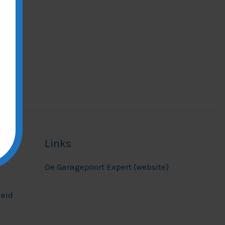
Links
De Garagepoort Expert (website)
leid