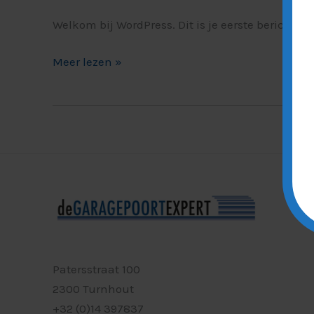
Welkom bij WordPress. Dit is je eerste bericht. B
Meer lezen »
Patersstraat 100
2300 Turnhout
+32 (0)14 397837